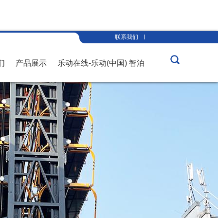
联系我们
们
产品展示
乐动在线-乐动(中国) 智泊