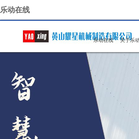
乐动在线
乐动在线
关于乐动