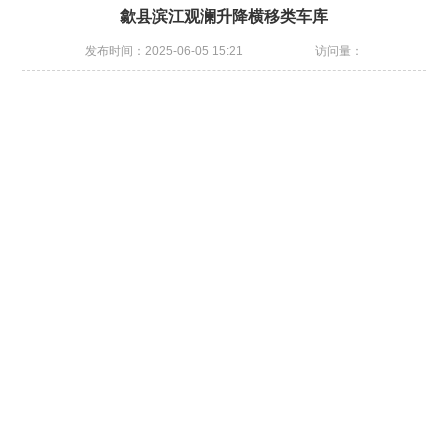
歙县滨江观澜升降横移类车库
发布时间：2025-06-05 15:21
访问量：