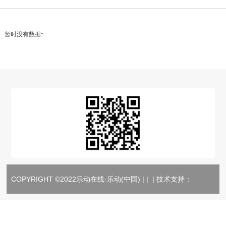
暂时没有数据~
COPYRIGHT ©2022乐动在线-乐动(中国) | | | 技术支持：